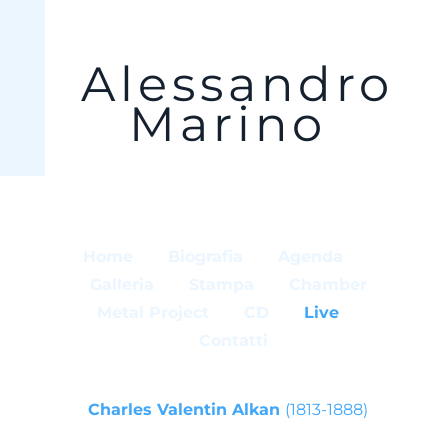
Alessandro
Marino
Home
Biografia
Agenda
Galleria
Stampa
Chamber
Metal Project
CD
Live
Contatti
Charles Valentin Alkan
(1813-1888)
da Sonata Les Quatre Ages Op. 33 - I