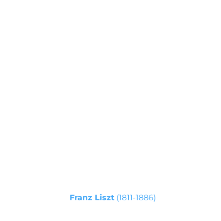
movimento 20 an
s
(Cappella Paolina, Palazzo del
Quirinale, Roma)
Franz Liszt
(1811-1886)
Capriccio alla Turca su temi da